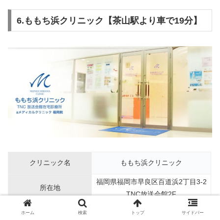
6.ももち浜クリニック【茶山駅より車で19分】
クリニック名
ももち浜クリニック
福岡県福岡市早良区百道浜2丁目3-2
所在地
TNC放送会館2F
アクセス
茶山駅より車で19分、駐車場あり
ホーム
検索
トップ
サイドバー