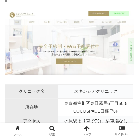
クリニック名
スキンシアクリニック
東京都荒川区東日暮里6丁目60-5
所在地
COCOSPACE日暮里6F
アクセス
梶原駅より車で7分、駐車場なし
電話番号
0120-101-713
ホーム
検索
トップ
サイドバー