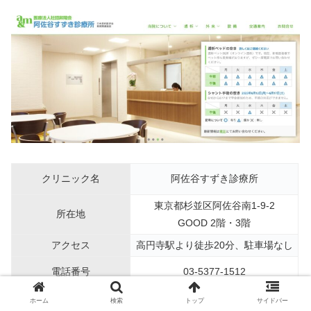
クリニック名
阿佐谷すずき診療所
東京都杉並区阿佐谷南1-9-2
所在地
GOOD 2階・3階
アクセス
高円寺駅より徒歩20分、駐車場なし
電話番号
03-5377-1512
月：13:00〜16:00
ホーム
検索
トップ
サイドバー