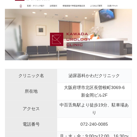
クリニック名
泌尿器科かわだクリニック
大阪府堺市北区長曽根町3069-6
所在地
新金岡ビル2F
中百舌鳥駅より徒歩19分、駐車場あ
アクセス
り
電話番号
072-240-0085
月・水・金：9:00〜12:00、16:30〜