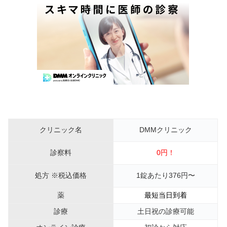
クリニック名
DMMクリニック
診察料
0円！
処方 ※税込価格
1錠あたり376円〜
薬
最短当日到着
診療
土日祝の診療可能