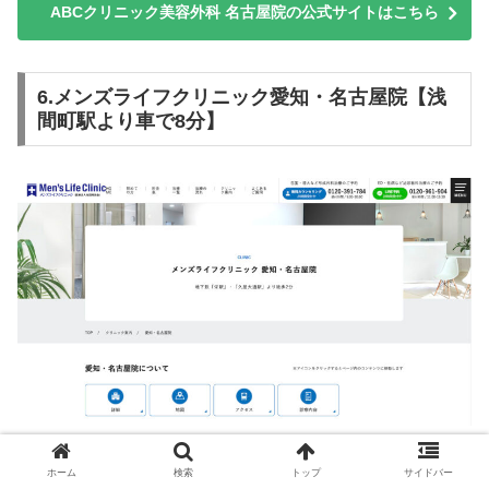
ABCクリニック美容外科 名古屋院の公式サイトはこちら
6.メンズライフクリニック愛知・名古屋院【浅
間町駅より車で8分】
メンズライフクリニック愛知・名古
ホーム
検索
トップ
サイドバー
クリニック名