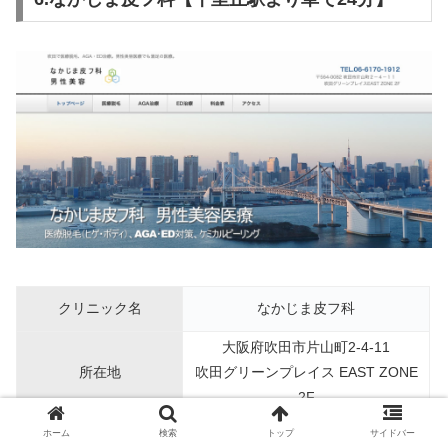
クリニック名
なかじま皮フ科
大阪府吹田市片山町2-4-11
所在地
吹田グリーンプレイス EAST ZONE
2F
アクセス
千里丘駅より車で24分、駐車場あり
ホーム
検索
トップ
サイドバー