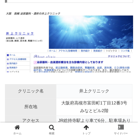
クリニック名
井上クリニック
大阪府高槻市富田町1丁目12番3号
所在地
みなとビル2階
アクセス
JR総持寺駅より車で6分、駐車場あり
電話番号
072-690-3315
ホーム
検索
トップ
サイドバー