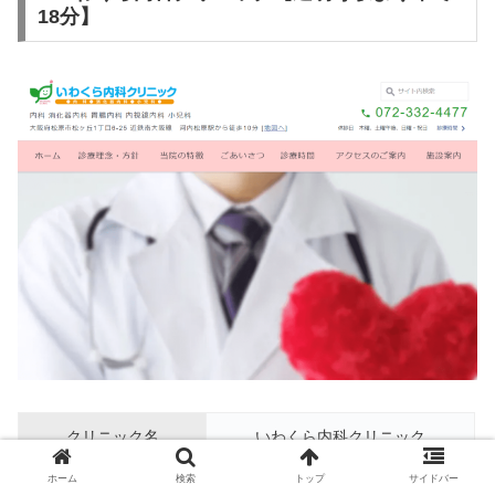
18分】
クリニック名
いわくら内科クリニック
ホーム
検索
トップ
サイドバー
所在地
大阪府松原市松ヶ丘1丁目6-25