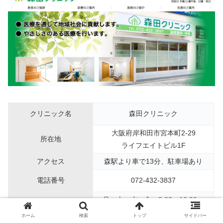
クリニック名
森田クリニック
大阪府岸和田市宮本町2-29
所在地
ライフエイトビル1F
アクセス
森駅より車で13分、駐車場あり
電話番号
072-432-3837
月・火・水・金：9:00〜12:00、
診療時間
16:00〜19:00
ホーム
検索
トップ
サイドバー