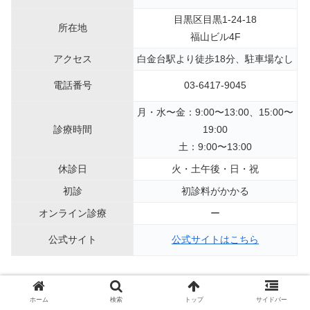
目黒区目黒1-24-18
所在地
福山ビル4F
アクセス
白金台駅より徒歩18分、駐車場なし
電話番号
03-6417-9045
月・水〜金：9:00〜13:00、15:00〜
診療時間
19:00
土：9:00〜13:00
休診日
火・土午後・日・祝
初診
初診料がかかる
オンライン診療
ー
公式サイト
公式サイトはこちら
目黒溝口クリニックは白金台駅より徒歩18分という好立
ホーム
検索
トップ
サイドバー
地がおすすめポイントです。