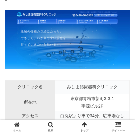
クリニック名
みしま泌尿器科クリニック
東京都青梅市新町3-3-1
所在地
宇源ビル2F
アクセス
白丸駅より車で34分、駐車場なし
電話番号
0428-30-3567
ホーム
検索
トップ
サイドバー